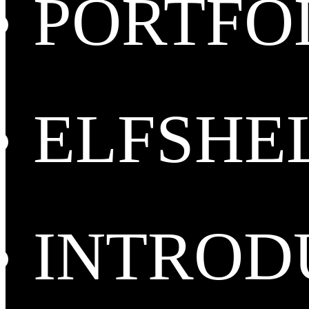
PORTFO
ELFSHE
INTROD