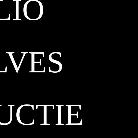
LIO
LVES
UCTIE